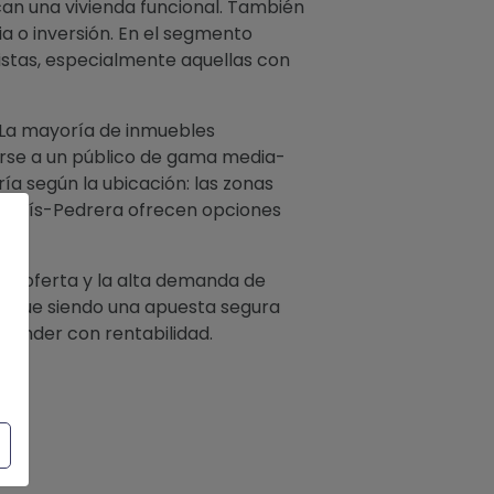
scan una vivienda funcional. También
 o inversión. En el segmento
istas, especialmente aquellas con
. La mayoría de inmuebles
irse a un público de gama media-
ría según la ubicación: las zonas
o París-Pedrera ofrecen opciones
 de oferta y la alta demanda de
a sigue siendo una apuesta segura
vender con rentabilidad.