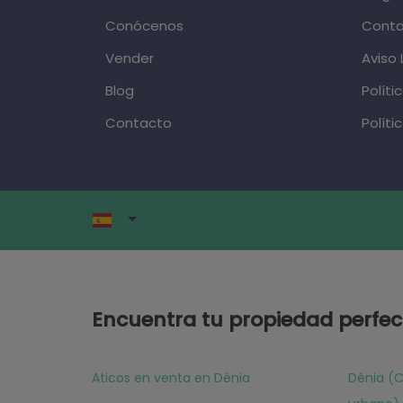
Conócenos
Cont
Vender
Aviso 
Blog
Políti
Contacto
Políti
Encuentra tu propiedad perfec
Aticos en venta en Dénia
Dénia (C