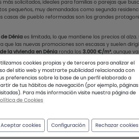
os más solicitados, ideales para familias o parejas que bu
tos pequeños, muy demandados como segunda residencia
las casas de pueblo reformadas son los grandes protagon
o de Dénia
es limitada, lo que mantiene los precios al alza
a que las nuevas promociones son escasas y suelen dirig
de la vivienda en Dénia
ronda los
3.000 €/m²
, aunque va
peran esta cifra, mientras que barrios como el Saladar 
tilizamos cookies propias y de terceros para analizar el
 €/m²
.
so del sitio web y mostrarte publicidad relacionada con
us preferencias sobre la base de un perfil elaborado a
subida moderada de precios
, impulsada por la escasez
artir de tus hábitos de navegación (por ejemplo, páginas
garaje o terraza. En definitiva, el casco urbano de Déni
isitadas). Para más información visite nuestra página de
 vivienda en Dénia
como para quienes desean invertir o 
olítica de Cookies
Últimas noticias
Aceptar cookies
Configuración
Rechazar cookies