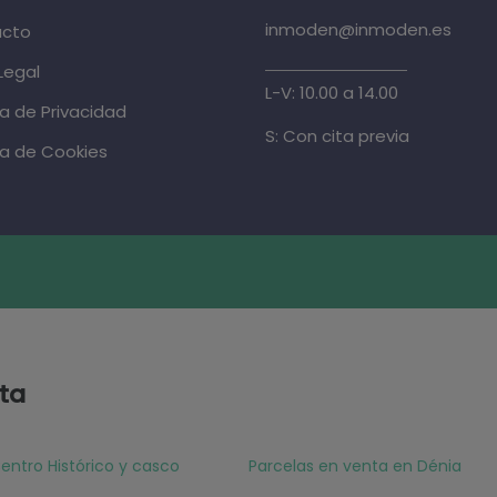
inmoden@inmoden.es
acto
Legal
L-V: 10.00 a 14.00
ca de Privacidad
S: Con cita previa
ca de Cookies
ta
entro Histórico y casco
Parcelas en venta en Dénia