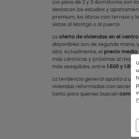
Los pisos de 2 y 3 dormitorios son l
destacan los estudios y apartamen
premium, los áticos con terraza y 
vistas al Montgó o al puerto.
La
oferta de viviendas en el centr
disponibles son de segunda mano, y
alta. Actualmente, el
precio medio 
más céntricas y próximas al mar su
U
más asequibles, entre
1.600 y 1.800
u
t
La tendencia general apunta a una
p
viviendas reformadas con ascensor, 
v
tanto para quienes buscan
comprar
P