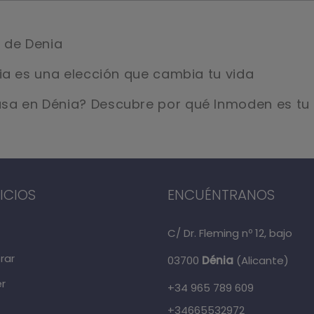
S de Denia
ia es una elección que cambia tu vida
sa en Dénia? Descubre por qué Inmoden es tu 
ICIOS
ENCUÉNTRANOS
C/ Dr. Fleming nº 12, bajo
rar
03700
Dénia
(Alicante)
r
+34 965 789 609
+34665532972