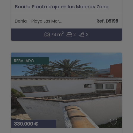
Bonita Planta baja en las Marinas Zona
Hotel Los Angeles...
Denia - Playa Las Marinas
Ref. D5198
2
78 m
2
2
REBAJADO
330.000 €