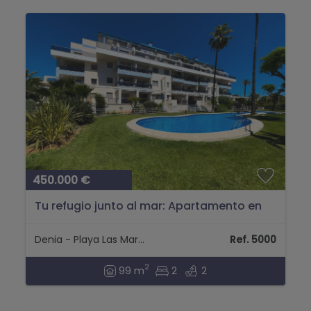
450.000 €
Tu refugio junto al mar: Apartamento en
planta baja a un paso de la playa y del
centro de Dénia....
Denia - Playa Las Marinas
Ref. 5000
2
99 m
2
2