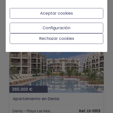
Denia - Playa Las Marinas
Ref. 517
Aceptar cookies
2
2
Configuración
Rechazar cookies
365.000 €
Apartamento en Denia
Denia - Playa Las Marinas
Ref. LS-0913