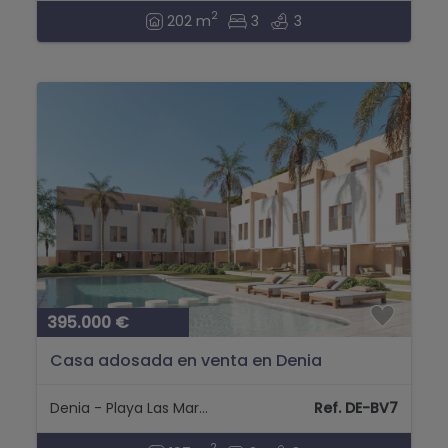
2
202 m
3
3
395.000 €
Casa adosada en venta en Denia
Denia - Playa Las Marinas
Ref. DE-BV7
2