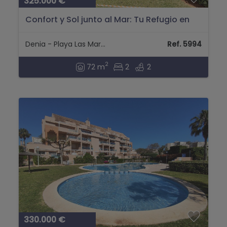
325.000 €
Confort y Sol junto al Mar: Tu Refugio en
Las Marinas (Km 3,5)...
Denia - Playa Las Marinas
Ref. 5994
2
72 m
2
2
330.000 €