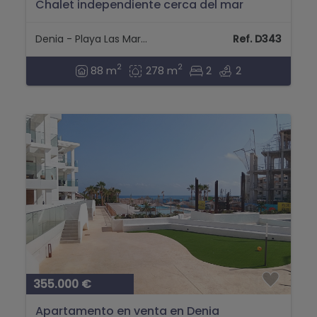
Chalet independiente cerca del mar
Denia - Playa Las Marinas
Ref. D343
2
2
88 m
278 m
2
2
355.000 €
Apartamento en venta en Denia