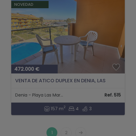
NOVEDAD
472.000 €
VENTA DE ATICO DUPLEX EN DENIA, LAS
MARINAS, KM. 1...
Denia - Playa Las Marinas
Ref. 515
2
157 m
4
3
1
2