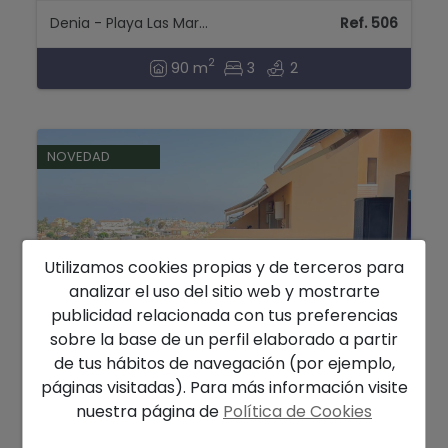
Denia - Playa Las Marinas
Ref. 506
2
90 m
3
2
NOVEDAD
Utilizamos cookies propias y de terceros para
analizar el uso del sitio web y mostrarte
publicidad relacionada con tus preferencias
sobre la base de un perfil elaborado a partir
de tus hábitos de navegación (por ejemplo,
362.000 €
páginas visitadas). Para más información visite
SE VENDE ATICO DUPLEX EN DENIA
nuestra página de
Política de Cookies