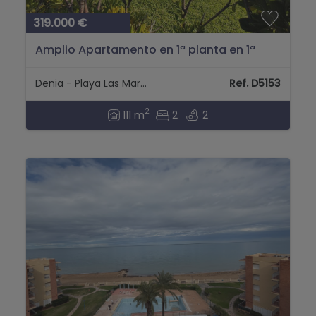
319.000 €
Amplio Apartamento en 1ª planta en 1ª
línea de playa...
Denia - Playa Las Marinas
Ref. D5153
2
111 m
2
2