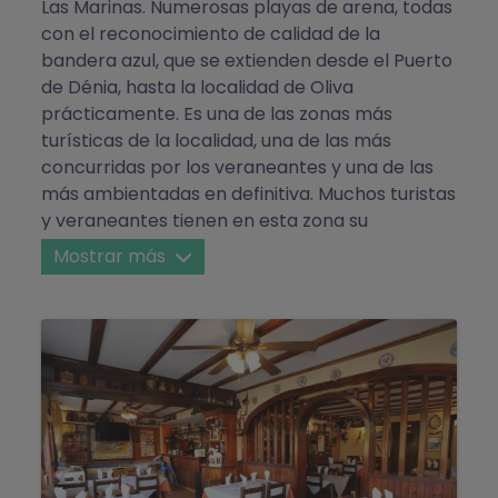
Las Marinas. Numerosas playas de arena, todas
con el reconocimiento de calidad de la
bandera azul, que se extienden desde el Puerto
de Dénia, hasta la localidad de Oliva
prácticamente. Es una de las zonas más
turísticas de la localidad, una de las más
concurridas por los veraneantes y una de las
más ambientadas en definitiva. Muchos turistas
y veraneantes tienen en esta zona su
residencia de vacaciones, pues hay muchas
Mostrar más
urbanizaciones, apartamentos y zonas
residenciales que, gozando de la intimidad que
propicia la distancia, siguen quedando a cinco
minutos en coche del centro urbano de la
ciudad. Existen numerosas zonas recreativas y
empresas de entretenimiento náutico. Desde
la playa del Raset (primera playa), hasta Les
Deveses (la última), encontrarás infinidad de
restaurantes y bares donde poder tomar algo