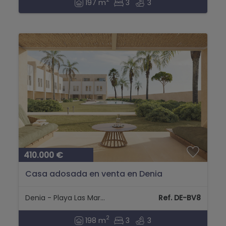
197 m
3
3
410.000 €
Casa adosada en venta en Denia
Denia - Playa Las Marinas
Ref. DE-BV8
2
198 m
3
3