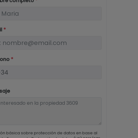
bre completo
*
il
*
fono
*
saje
ón básica sobre protección de datos en base al