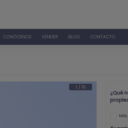
CONÓCENOS
VENDER
BLOG
CONTACTO
1
/
15
¿Qué n
propie
Más 