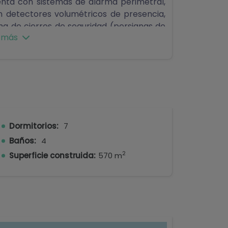
enta con sistemas de alarma perimetral,
n detectores volumétricos de presencia,
ma de cierres de seguridad (persianas de
 más
do).Sistema de riego con pozo propio,
e acondicionado frío calor.
ráneo contemporáneo, sobre una parcela
 perfecta de amplitud, luz y privacidad.
mo residencia permanente o como segunda
Dormitorios:
7
Baños:
4
2
Superficie construida:
570 m