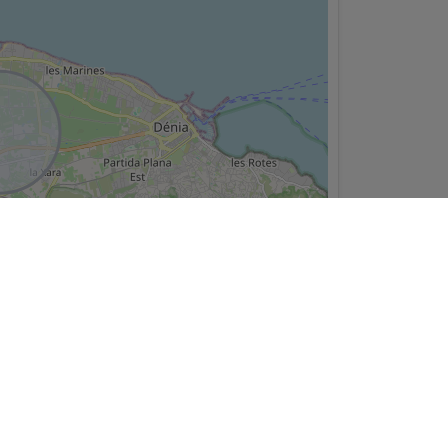
Leaflet
ningún contrato. La oferta puede ser modificada o retirada