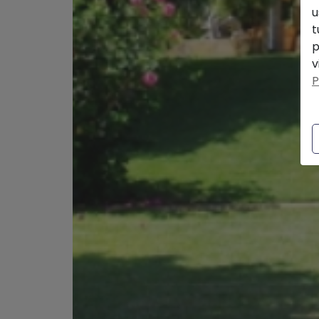
u
t
p
v
P