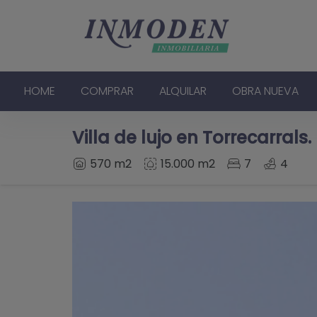
HOME
COMPRAR
ALQUILAR
OBRA NUEVA
Villa de lujo en Torrecarrals.
570 m2
15.000 m2
7
4