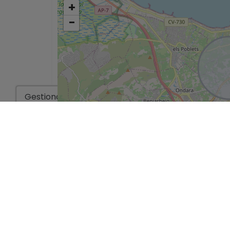
+
−
Gestionar consentimiento
*Esta información está sujeta a errores y no forma parte de 
sin previo aviso. El precio no incluye los costes de la compra.