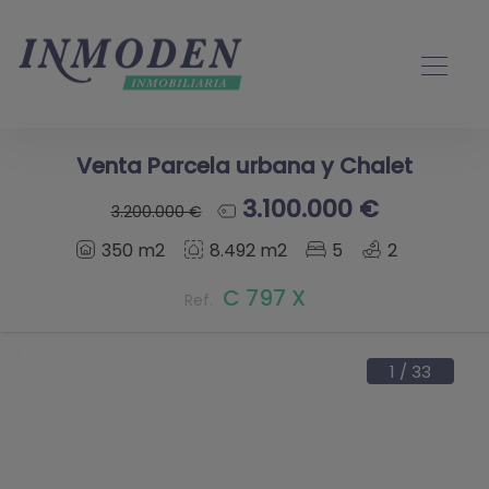
Venta Parcela urbana y Chalet
3.100.000 €
3.200.000 €
350 m2
8.492 m2
5
2
C 797 X
Ref.
1
/
33