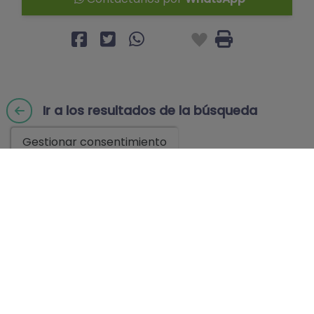
Ir a los resultados de la búsqueda
Gestionar consentimiento
Puede que también te gusten
estas propiedades
Gran casa señorial en Dénia
3.000.000 €
2
900 m
8
7
Ref. 3942