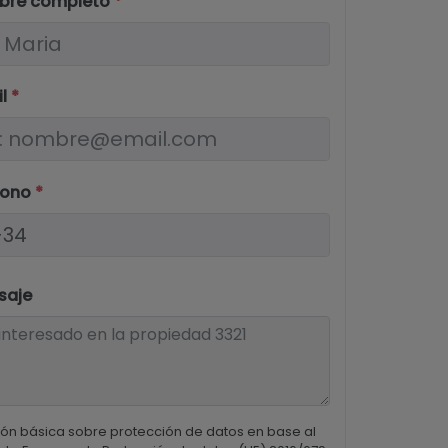
bre completo
*
il
*
fono
*
saje
ón básica sobre protección de datos en base al