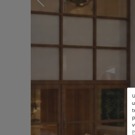
U
u
t
p
v
P