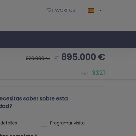
FAVORITOS
895.000 €
920.000 €
3321
Ref.
ecesitas saber sobre esta
dad?
detalles
Programar visita