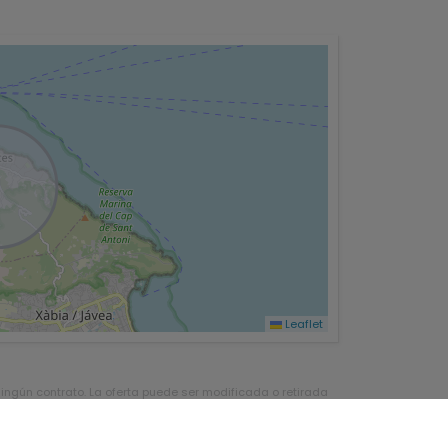
Leaflet
ningún contrato. La oferta puede ser modificada o retirada