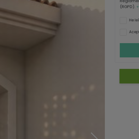
Reglamen
(RGPD).
+
He le
Acept