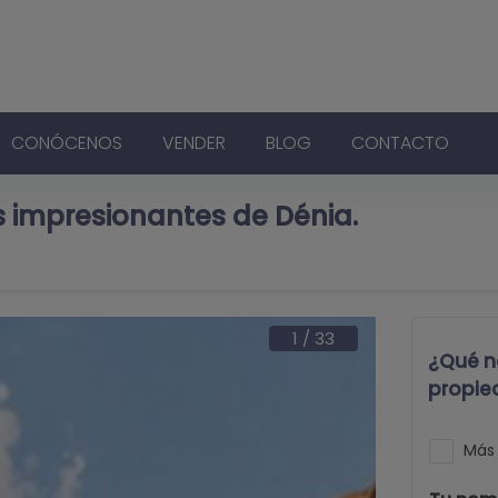
CONÓCENOS
VENDER
BLOG
CONTACTO
ás impresionantes de Dénia.
1
/
33
¿Qué n
propie
Más 