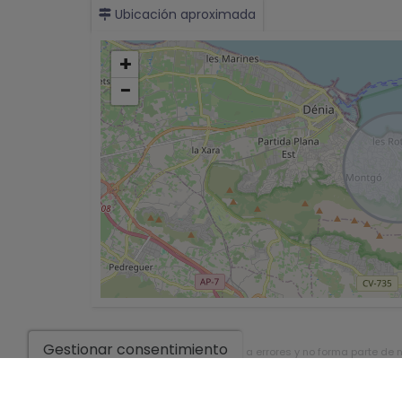
Ubicación aproximada
+
−
Gestionar consentimiento
*Esta información está sujeta a errores y no forma parte de 
sin previo aviso. El precio no incluye los costes de la compra.