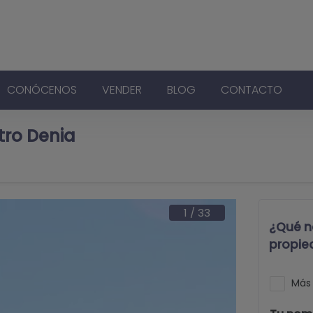
CONÓCENOS
VENDER
BLOG
CONTACTO
tro Denia
1
/
33
¿Qué n
propie
Más 