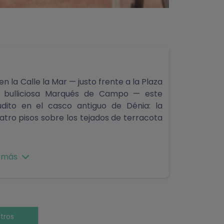
en la Calle la Mar — justo frente a la Plaza
a bulliciosa Marqués de Campo — este
udito en el casco antiguo de Dénia: la
atro pisos sobre los tejados de terracota
sación de espacio sorprende. Con 201 m²
 más
ve más como una residencia mediterránea
to. Los cálidos suelos de cerámica, las
as columnas de ladrillo expuesto y los
z del sur en cada rincón.
tros