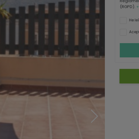
Reglamen
(RGPD).
+
He le
Acept