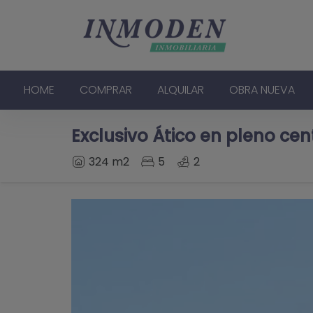
HOME
COMPRAR
ALQUILAR
OBRA NUEVA
Exclusivo Ático en pleno cen
324 m2
5
2