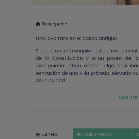
Descripción
Una joya rara en el casco antiguo
Situada en un tranquilo edificio residencial 
de la Constitución y a un paseo de l
excepcional ático ofrece algo casi ina
sensación de una villa privada, elevada cu
de la ciudad.
Desde el momento en que entras, la sen
Mostrar
de superficie habitable, el hogar se vi
bañada por el sol que como un apartamen
cerámicas valencianas hechas a mano, l
generosos marcos de madera atrapan la lu
General
Equipamiento
O
Vivir y entretener