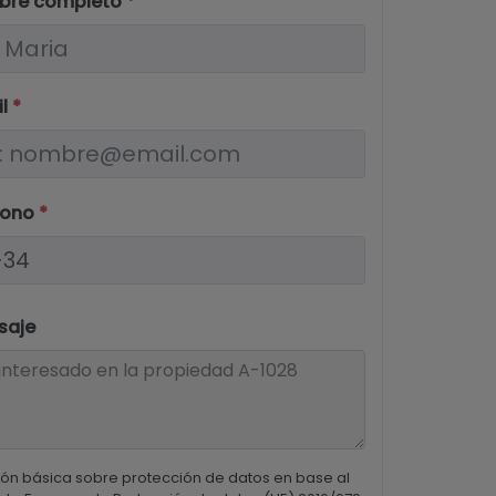
bre completo
*
il
*
fono
*
saje
ón básica sobre protección de datos en base al