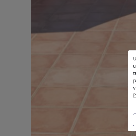
U
u
t
p
v
P