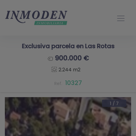
Exclusiva parcela en Las Rotas
900.000 €
2.244 m2
10327
Ref.
1
/
7