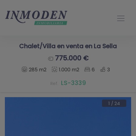
Chalet/Villa en venta en La Sella
775.000 €
285 m2
1.000 m2
6
3
LS-3339
Ref.
1
/
24