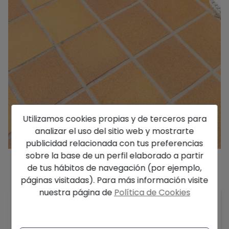
Utilizamos cookies propias y de terceros para
analizar el uso del sitio web y mostrarte
publicidad relacionada con tus preferencias
sobre la base de un perfil elaborado a partir
de tus hábitos de navegación (por ejemplo,
páginas visitadas). Para más información visite
Descripción
nuestra página de
Política de Cookies
Villa situada en la zona este del Residencial La
Sella, con impresionantes vistas al campo de golf,
al macizo del Montgó y al mar en el horizonte.