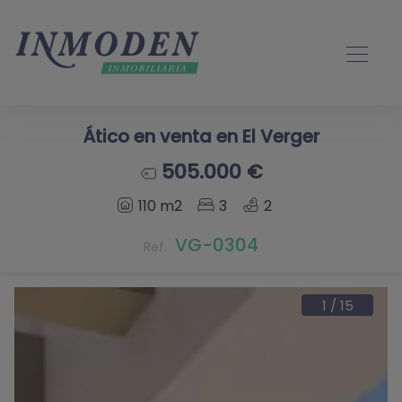
Ático en venta en El Verger
505.000 €
110 m2
3
2
VG-0304
Ref.
1
/
15