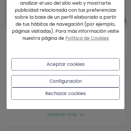
analizar el uso del sitio web y mostrarte
publicidad relacionada con tus preferencias
sobre la base de un perfil elaborado a partir
de tus hábitos de navegación (por ejemplo,
páginas visitadas). Para más información visite
nuestra página de
Política de Cookies
Descripción
Edenia i – Apartamentos de obra nueva con una
Aceptar cookies
ubicación privilegiada en El Verger, a tan solo 200
m del mar, que te permite disfrutar de la
cercanía a la playa sin renunciar a la tranquilidad
Configuración
de un entorno más reservado, y con la
Rechazar cookies
comodidad de contar con todos los servicios a tu
alcance. Una promoción exclusiva y cerrada, con
garita de conserjería en el acceso, amplios y
Mostrar más
cómodos aparcamientos privados, zonas de
aparcamiento comunitarias y taquillas situadas
junto al parking. Formada por cuatro bloques,