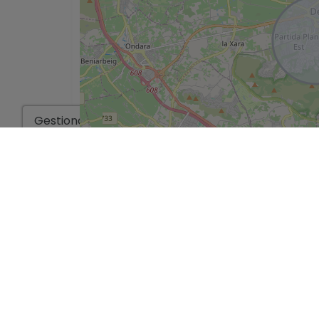
cómodo al mismo tiempo.
Esta casa en Denia es más que una propie
la vida en un entorno hermoso y lleno
oportunidad de hacerla tuya!
Gestionar consentimiento
*Esta información está sujeta a errores y no forma parte de 
sin previo aviso. El precio no incluye los costes de la compra.
Ir a los resultados de la búsqu