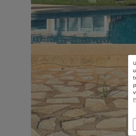
U
u
t
p
v
P