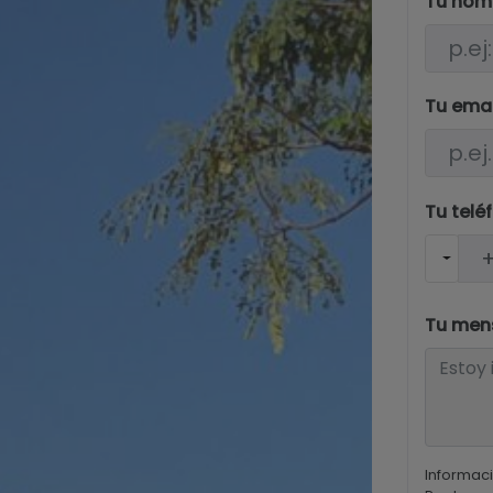
Tu nom
Tu ema
Tu telé
Tu men
Informaci