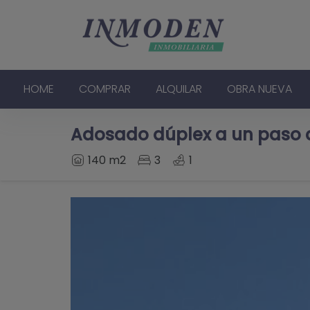
HOME
COMPRAR
ALQUILAR
OBRA NUEVA
Adosado dúplex a un paso d
140 m2
3
1