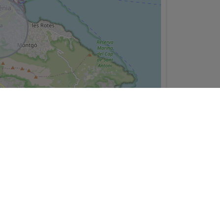
dad, es una oportunidad para disfrutar de
 de posibilidades. ¡No dejes pasar la
Leaflet
ningún contrato. La oferta puede ser modificada o retirada
eda