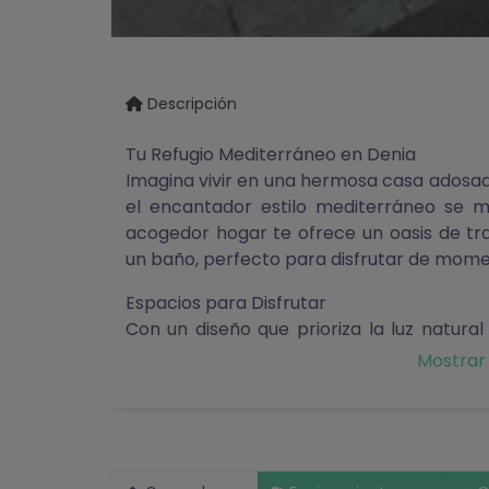
Descripción
Tu Refugio Mediterráneo en Denia
Imagina vivir en una hermosa casa adosad
el encantador estilo mediterráneo se 
acogedor hogar te ofrece un oasis de tra
un baño, perfecto para disfrutar de momen
Espacios para Disfrutar
Con un diseño que prioriza la luz natural 
para quienes valoran la conexión con la na
Mostrar
son perfectos para relajarse, organizar 
días soleados junto a la piscina comunitari
Cocina Abierta y Comodidades Modernas
La cocina abierta es el corazón del h