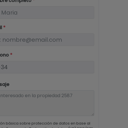
bre completo
*
il
*
fono
*
saje
ón básica sobre protección de datos en base al