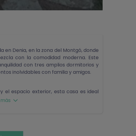
a en Denia, en la zona del Montgó, donde
mezcla con la comodidad moderna. Este
nquilidad con tres amplios dormitorios y
tos inolvidables con familia y amigos.
y el espacio exterior, esta casa es ideal
turaleza. El jardín y las zonas exteriores
 más
barbacoas o simplemente disfrutar de los
a.
ogar, donde podrás preparar deliciosas