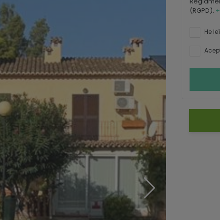
Reglamen
(RGPD).
+
He le
Acept