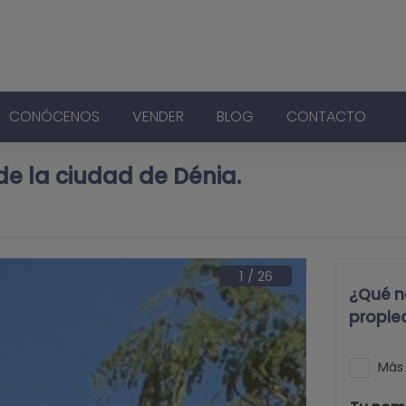
CONÓCENOS
VENDER
BLOG
CONTACTO
e la ciudad de Dénia.
1
/
26
¿Qué n
propie
Más 