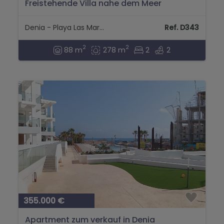
Freistehende Villa nahe dem Meer
Denia - Playa Las Marinas
Ref. D343
2
2
88 m
278 m
2
2
355.000 €
Apartment zum verkauf in Denia