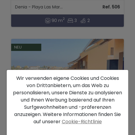
Denia - Playa Las Marinas
Ref. 506
2
90 m
3
2
NEU
Wir verwenden eigene Cookies und Cookies
von Drittanbietern, um das Web zu
personalisieren, unsere Dienste zu analysieren
und Ihnen Werbung basierend auf Ihren
Surfgewohnheiten und -präferenzen
362.000 €
anzuzeigen. Weitere Informationen finden Sie
auf unserer
Cookie-Richtlinie
Penthaus zum verkauf in Denia, Alicante