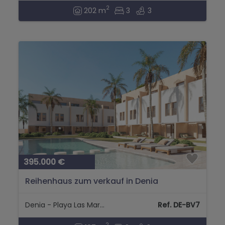
2
202 m
3
3
395.000 €
Reihenhaus zum verkauf in Denia
Denia - Playa Las Marinas
Ref. DE-BV7
2