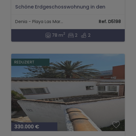
Schöne Erdgeschosswohnung in den
Marinas, Hotelzone Los Angeles....
Denia - Playa Las Marinas
Ref. D5198
2
78 m
2
2
REDUZIERT
330.000 €