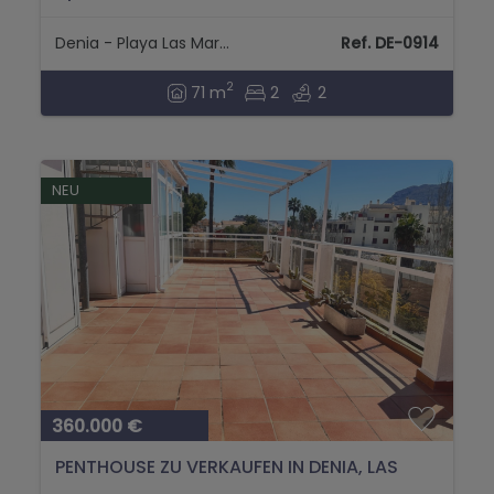
Denia - Playa Las Marinas
Ref. DE-0914
2
71 m
2
2
NEU
360.000 €
PENTHOUSE ZU VERKAUFEN IN DENIA, LAS
MARINAS, KM. 1,5...