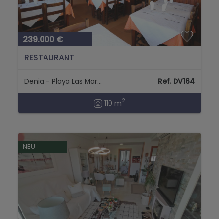
können. Das Meeresgebiet ist eines der
beliebtesten kurz und wenn so etwas wie so
viele, sein Motiv gibt.
239.000 €
RESTAURANT
Denia - Playa Las Marinas
Ref. DV164
2
110 m
NEU