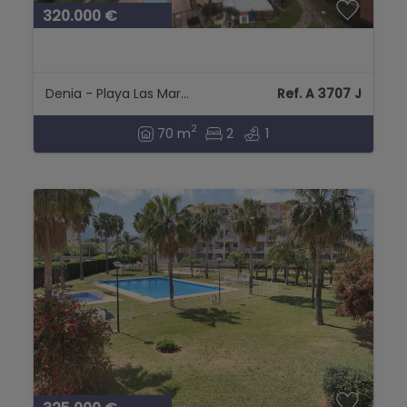
320.000 €
Denia - Playa Las Marinas
Ref. A 3707 J
2
70 m
2
1