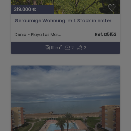
319.000 €
Geräumige Wohnung im 1. Stock in erster
Strandlage in Denia...
Denia - Playa Las Marinas
Ref. D5153
2
111 m
2
2