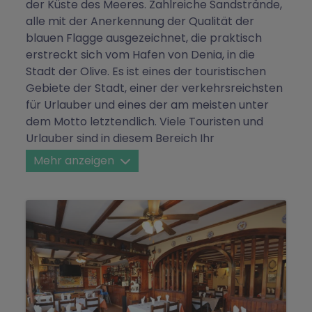
der Küste des Meeres. Zahlreiche Sandstrände,
alle mit der Anerkennung der Qualität der
blauen Flagge ausgezeichnet, die praktisch
erstreckt sich vom Hafen von Denia, in die
Stadt der Olive. Es ist eines der touristischen
Gebiete der Stadt, einer der verkehrsreichsten
für Urlauber und eines der am meisten unter
dem Motto letztendlich. Viele Touristen und
Urlauber sind in diesem Bereich Ihr
Feriendomizil, da gibt es viele Wohnsiedlungen,
Mehr anzeigen
Wohnungen und Wohngegenden, die genießen
die Intimität, die in der Ferne, lässt noch eine 5-
minütige Fahrt von der Stadt führt Mitte der
Stadt. Es gibt zahlreiche Freizeitaktivitäten
Zonen und nautischen Entertainment-
Unternehmen. Vom Strand el Raset (erster
Strand), Les Deveses (Letzteres), finden Sie
zahlreiche Restaurants und Bars, wo man
etwas mit unschlagbare Aussicht genießen