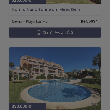
325.000 €
Komfort und Sonne am Meer: Dein
Rückzugsort in Las Marinas (Km 3,5)...
Denia - Playa Las Marinas
Ref. 5994
2
72 m
2
2
330.000 €