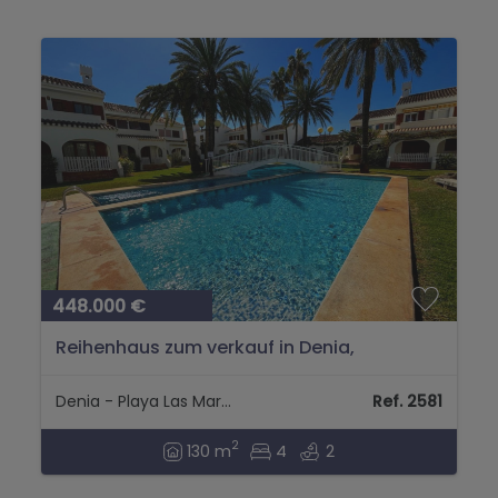
448.000 €
Reihenhaus zum verkauf in Denia,
Alicante...
Denia - Playa Las Marinas
Ref. 2581
2
130 m
4
2