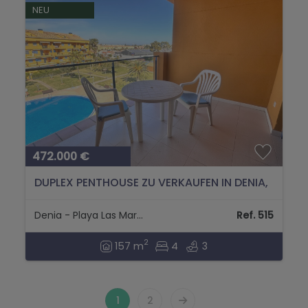
NEU
472.000 €
DUPLEX PENTHOUSE ZU VERKAUFEN IN DENIA,
LAS MARINAS, KM. 1...
Denia - Playa Las Marinas
Ref. 515
2
157 m
4
3
1
2