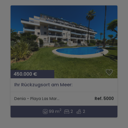
450.000 €
Ihr Rückzugsort am Meer:
Erdgeschosswohnung nur einen Schritt
vom Strand und dem Zentrum von Dénia
Denia - Playa Las Marinas
Ref. 5000
entfernt....
2
99 m
2
2