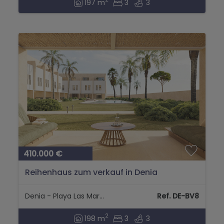
197 m
3
3
410.000 €
Reihenhaus zum verkauf in Denia
Denia - Playa Las Marinas
Ref. DE-BV8
2
198 m
3
3