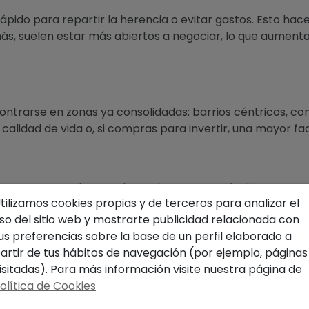
ido para repartir la herencia o evitar gastos. Esto hace
ás, suelen estar más abiertos a negociar, lo que aumenta
ntrarse en zonas ya consolidadas: barrios céntricos, con 
alidad de vida o, si compras para invertir, una mayor faci
ay que esperar largos plazos de entrega. Si la documenta
tilizamos cookies propias y de terceros para analizar el
ntabilizarla en poco tiempo.
so del sitio web y mostrarte publicidad relacionada con
us preferencias sobre la base de un perfil elaborado a
artir de tus hábitos de navegación (por ejemplo, páginas
n mejoras, lo que puede parecer una desventaja. Sin emb
isitadas). Para más información visite nuestra página de
 la propiedad
con una reforma bien planificada.
olítica de Cookies