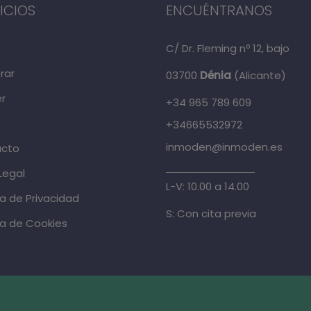
ICIOS
ENCUÉNTRANOS
C/ Dr. Fleming nº 12, bajo
rar
03700
Dénia
(Alicante)
r
+34 965 789 609
+34665532972
inmoden@inmoden.es
acto
Legal
L-V: 10.00 a 14.00
ca de Privacidad
S: Con cita previa
ca de Cookies