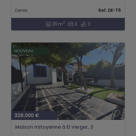
Denia
Ref. DE-T6
2
211 m
3
3
NOUVEAU
328.000 €
Maison mitoyenne à El Verger, 3
chambres, 2 salles de bain à vendre...