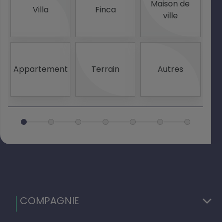
Maison de
Villa
Finca
ville
Appartement
Terrain
Autres
V
In
su
20
COMPAGNIE