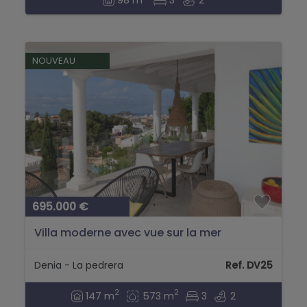
NOUVEAU
695.000 €
Villa moderne avec vue sur la mer
Denia - La pedrera
Ref. DV25
2
2
147 m
573 m
3
2