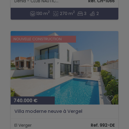
Denia - CLUB NAUTICO DENIA
Ref. CH-1066
2
2
130 m
270 m
3
2
NOUVELLE CONSTRUCTION
740.000 €
Villa moderne neuve à Vergel
El Verger
Ref. 992-DE