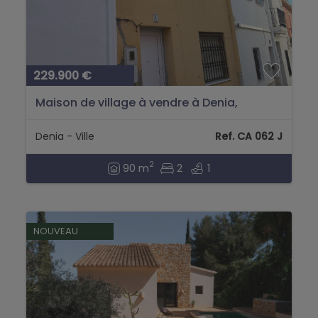
229.900 €
Maison de village à vendre à Denia,
Centre-ville,...
Denia - Ville
Ref. CA 062 J
2
90 m
2
1
NOUVEAU