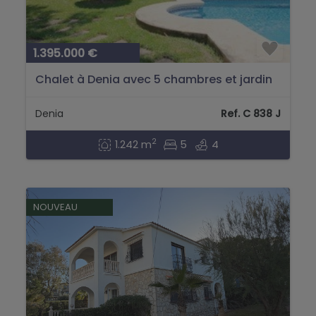
1.395.000 €
Chalet à Denia avec 5 chambres et jardin
à vendre...
Denia
Ref. C 838 J
2
1.242 m
5
4
NOUVEAU