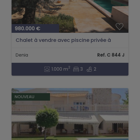
980.000 €
Chalet à vendre avec piscine privée à
Montgó Denia, Alicante....
Denia
Ref. C 844 J
2
1.000 m
3
2
NOUVEAU