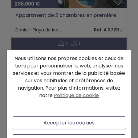
235.000 €
Appartment de 2 chambres en première
ligne à Denia....
Denia - Playa de les Marines en Denia
Ref. A 3729 J
2
1
Nous utilisons nos propres cookies et ceux de
tiers pour personnaliser le web, analyser nos
NOUVEAU
services et vous montrer de la publicité basée
sur vos habitudes et préférences de
navigation. Pour plus d'informations, visitez
notre
Politique de cookie
Accepter les cookies
450.000 €