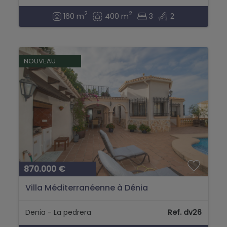
2
2
160 m
400 m
3
2
NOUVEAU
870.000 €
Villa Méditerranéenne à Dénia
Denia - La pedrera
Ref. dv26