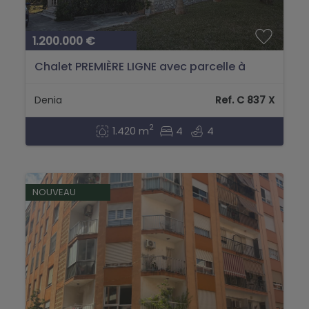
1.200.000 €
Chalet PREMIÈRE LIGNE avec parcelle à
Denia, PLAGE MARINAS...
Denia
Ref. C 837 X
2
1.420 m
4
4
NOUVEAU