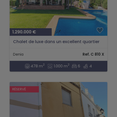
1.290.000 €
Chalet de luxe dans un excellent quartier
résidentiel - Denia...
Denia
Ref. C 810 X
2
2
478 m
1.000 m
6
4
RÉSERVÉ