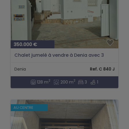
350.000 €
Chalet jumelé à vendre à Denia avec 3
chambres....
Denia
Ref. C 840 J
2
2
128 m
200 m
3
1
AU CENTRE