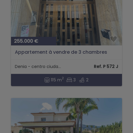
255.000 €
Appartement à vendre de 3 chambres
dans le centre-ville de Denia...
Denia - centro ciudad Denia
Ref. P 572 J
2
115 m
3
2