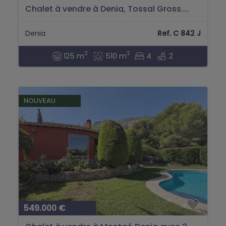
Chalet à vendre à Denia, Tossal Gross....
Denia
Ref. C 842 J
2
2
125 m
510 m
4
2
NOUVEAU
549.000 €