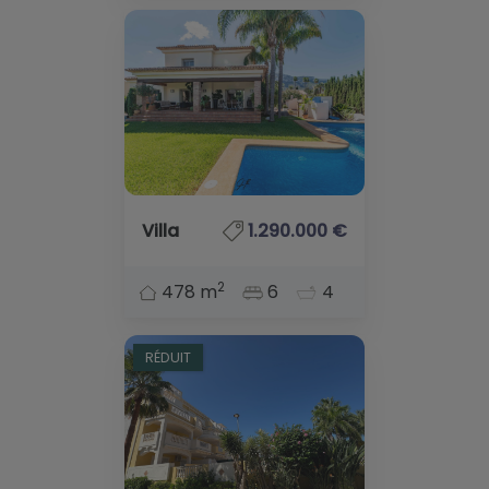
Villa
1.290.000 €
2
478 m
6
4
RÉDUIT