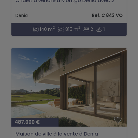
Chalet à vendre à Montgó Denia avec 2
chambres et piscine privée...
Denia
Ref. C 843 VO
2
2
140 m
815 m
2
1
487.000 €
Maison de ville à la vente à Denia