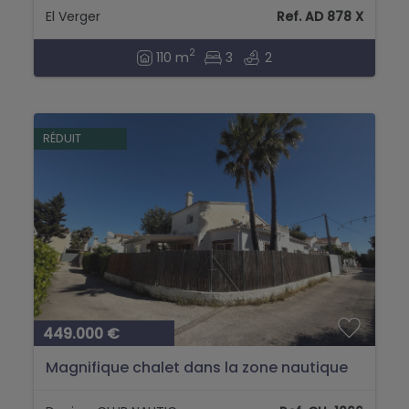
El Verger
Ref. AD 878 X
2
110 m
3
2
RÉDUIT
449.000 €
Magnifique chalet dans la zone nautique
de Denia...