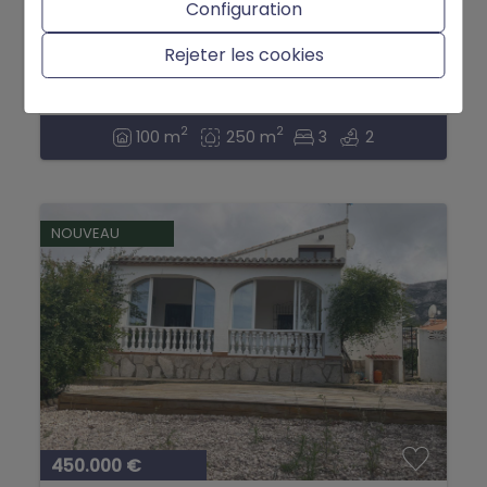
Configuration
Chalet mitoyen en première ligne de plage
Rejeter les cookies
à Marinas Dénia...
Denia
Ref. CH-1069
2
2
100 m
250 m
3
2
NOUVEAU
450.000 €