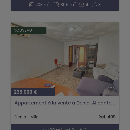
2
2
203 m
805 m
4
3
NOUVEAU
235.000 €
Appartement à la vente à Denia, Alicante...
Denia - Ville
Ref. 409
2
98 m
3
2