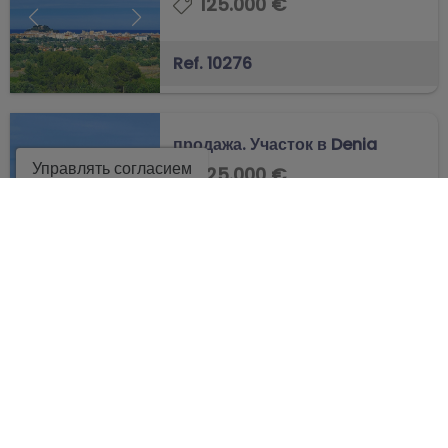
125.000 €
Ref. 10276
продажа. Участок в Denia
Управлять согласием
125.000 €
Ref. 10277
КОМПАНИЯ
УСЛУГИ