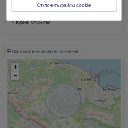
Отклонить файлы cookie
Просмотров:
На море
2
Размер участка:
971 m
Кухня:
Открытая
Приблизительное местоположение
+
−