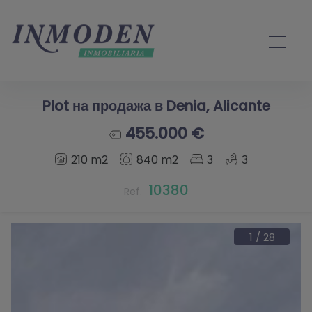
Plot на продажа в Denia, Alicante
455.000 €
210 m2
840 m2
3
3
10380
Ref.
1
/
28