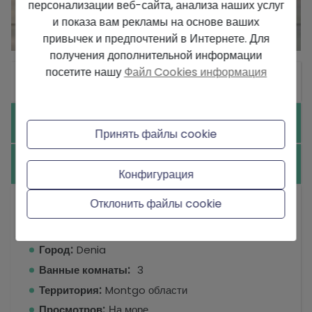
персонализации веб-сайта, анализа наших услуг
и показа вам рекламы на основе ваших
привычек и предпочтений в Интернете. Для
получения дополнительной информации
посетите нашу
Файл Cookies информация
Общие сведения
Оборудование
Принять файлы cookie
другие
Конфигурация
Отклонить файлы cookie
Тип:
Участок
Спальни:
3
Город:
Denia
Ванные комнаты:
3
Территория:
Montgo области
Просмотров:
На море