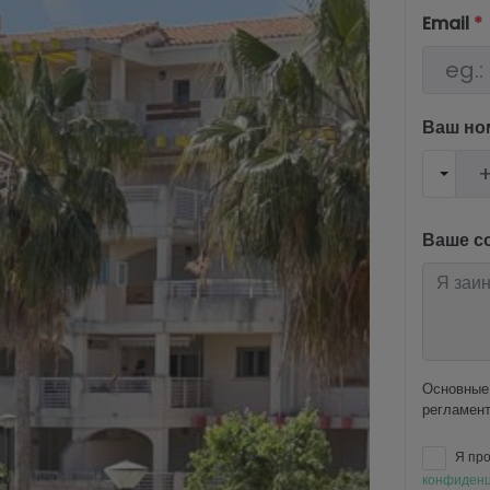
Email
*
Ваш но
Ваше с
Основные 
регламент
Я про
конфиденц