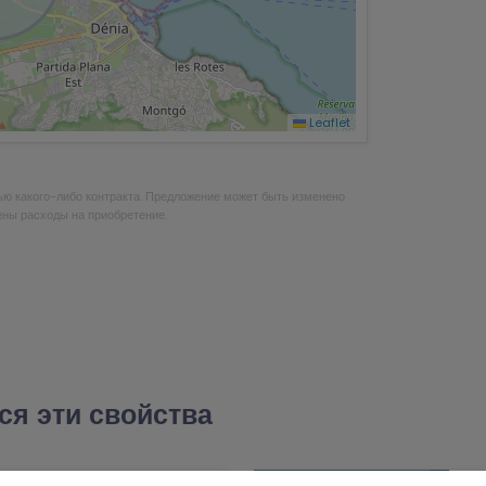
Leaflet
ью какого-либо контракта. Предложение может быть изменено
ены расходы на приобретение.
ся эти свойства
ПЕРВАЯ ЛИНИЯ