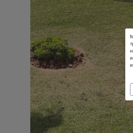
М
т
н
и
и