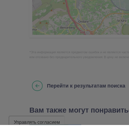
*Эта информация является предметом ошибок и не является част
или отозвано без предварительного уведомления. В цену не включ
Перейти к результатам поиска
Вам также могут понравить
Управлять согласием
СНИЖЕНИЕ