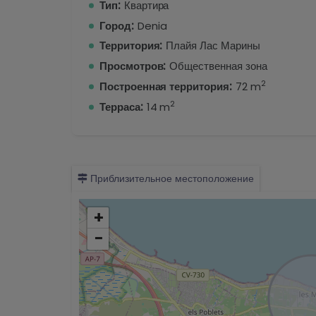
Тип:
Квартира
Город:
Denia
Территория:
Плайя Лас Марины
Просмотров:
Общественная зона
2
Построенная территория:
72 m
2
Терраса:
14 m
Приблизительное местоположение
+
−