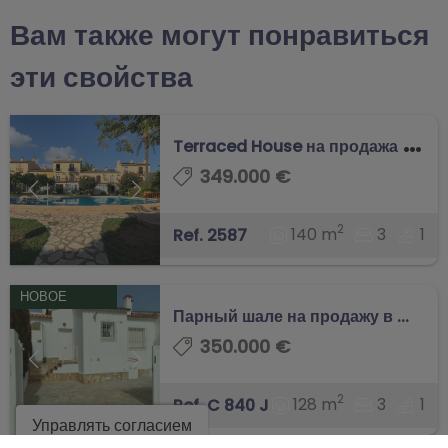
Вам также могут понравиться
эти свойства
T
erraced House на продажа в Denia, ...
349.000 €
2
140 m
3
1
Ref. 2587
НОВОЕ
Парный шале на продажу в ...
350.000 €
2
128 m
3
1
Ref. C 840 J
Управлять согласием