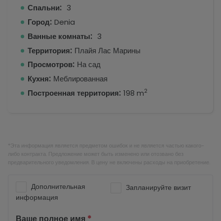
Спальни:
3
Город:
Denia
Ванные комнаты:
3
Территория:
Плайя Лас Марины
Просмотров:
На сад
Кухня:
Меблированная
2
Построенная территория:
198 m
*Эта информация является предметом ошибок и не является частью какого-
либо контракта. Предложение может быть изменено или отозвано без
предварительного уведомления. В цену не включены расходы на приобретение.
Дополнительная
Запланируйте визит
информация
Ваше полное имя
*