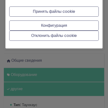
Ванная комната, душевая комната, Сад, Терраса,
Порт автомобилей, парковка, Общий бассеин,
Принять файлы cookie
встроенные шкафы, хороший арендный потенциал,
двойное остекление, хорошая подъездная дорога,
Конфигурация
без мебели, Сад & бассейн просмотров, вид на
горы, жилой район, современные, вид на
Отклонить файлы cookie
Показать больше
загородную местность, кухня открытой планировки,
отдельный туалет, близко к рестораны
Общие сведения
Оборудование
другие
Тип:
Таунхаус