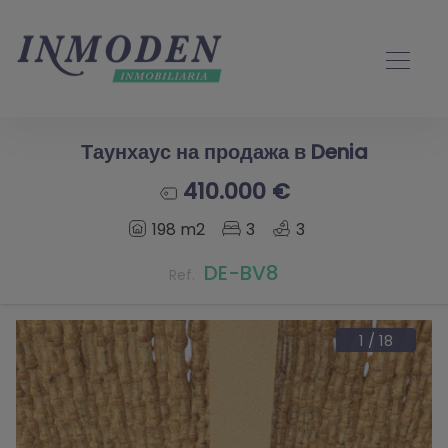
Таунхаус на продажа в Denia
410.000 €
198 m2
3
3
DE-BV8
Ref.
1
/
18