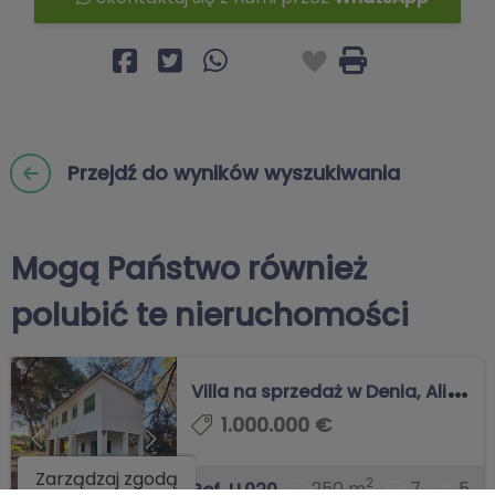
Przejdź do wyników wyszukiwania
Mogą Państwo również
polubić te nieruchomości
V
illa na sprzedaż w Denia, Alicante
1.000.000 €
Zarządzaj zgodą
2
250 m
7
5
Ref. LL020