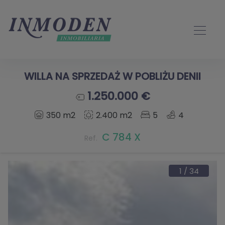
WILLA NA SPRZEDAŻ W POBLIŻU DENII
1.250.000 €
350 m2
2.400 m2
5
4
C 784 X
Ref.
1
/
34