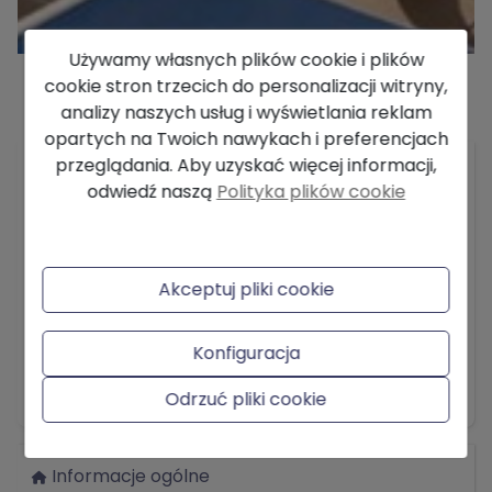
Używamy własnych plików cookie i plików
cookie stron trzecich do personalizacji witryny,
analizy naszych usług i wyświetlania reklam
Opis
opartych na Twoich nawykach i preferencjach
przeglądania. Aby uzyskać więcej informacji,
Oferujemy Państwu tę wspaniałą willę położoną
odwiedź naszą
Polityka plików cookie
w jednej z najlepszych i najbardziej
poszukiwanych dzielnic mieszkalnych Denia.
Zbudowany na dużej, w pełni płaskiej i ogrodzonej
działce o powierzchni 2 400 m2 dającej poczucie
Akceptuj pliki cookie
przestronności i wolności.
Odległość od centrum miasta wynosi 800
Konfiguracja
metrów, a do najbliższej plaży, La Marineta,
Pokaż więcej
Odrzuć pliki cookie
pięknej piaszczystej plaży w okolicy Las Rotas i 2
km do plaż Las Marinas.
Jest również bardzo blisko do codziennych usług,
Informacje ogólne