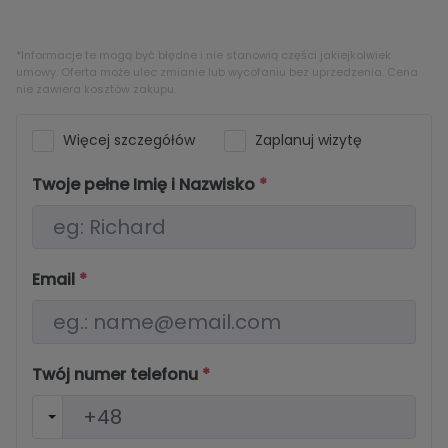
*Informacje te mogą być błędne i nie stanowią części jakiejkolwiek
umowy. Oferta może ulec zmianie lub wycofaniu bez uprzedzenia. Cena
nie zawiera kosztów zakupu.
Więcej szczegółów
Zaplanuj wizytę
Twoje pełne Imię i Nazwisko
*
Email
*
Twój numer telefonu
*