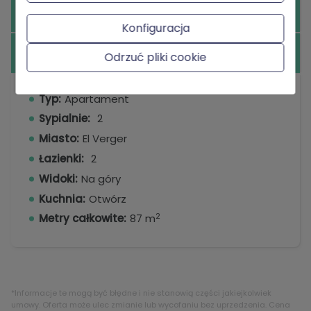
Wyposażenie
Konfiguracja
Dodatkowe informacje
Odrzuć pliki cookie
Typ:
Apartament
Sypialnie:
2
Miasto:
El Verger
Łazienki:
2
Widoki:
Na góry
Kuchnia:
Otwórz
2
Metry całkowite:
87 m
*Informacje te mogą być błędne i nie stanowią części jakiejkolwiek
umowy. Oferta może ulec zmianie lub wycofaniu bez uprzedzenia. Cena