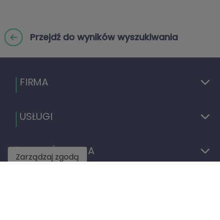
Przejdź do wyników wyszukiwania
FIRMA
USŁUGI
ZNAJDŹ NAS NA
Zarządzaj zgodą
C/ Dr. Fleming nº 12, bajo
03700
Dénia
(Alicante)
+34 965 789 609