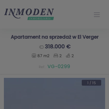
Apartament na sprzedaż w El Verger
318.000 €
87 m2
2
2
VG-0299
Ref.
1
/
15